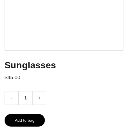
Sunglasses
$45.00
-
+
Add to bag