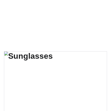
FAÇA  2026 O SEU ANO DE CAPACITAÇÃO ! VEM PARA O 
ITEPA BIBLE COLLEGE !