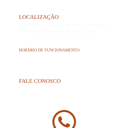
LOCALIZAÇÃO
Rua 
Cabo Luís Gomes de Quevedo, 155 - Parque 
Novo Mundo, São Paulo, Brazil 02124-0001.
HORÁRIO DE FUNCIONAMENTO
SEGUNDAS E QUARTAS      DAS 9H ÀS 22H.
TERÇAS, QUINTAS E SEXTAS DAS 9H ÀS 18H48.
FALE CONOSCO
Email: 
comercialitepa
@
gmail.com